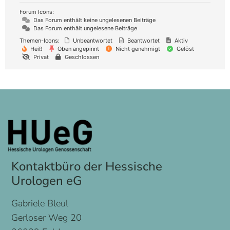
Forum Icons:
Das Forum enthält keine ungelesenen Beiträge
Das Forum enthält ungelesene Beiträge
Themen-Icons:
Unbeantwortet
Beantwortet
Aktiv
Heiß
Oben angepinnt
Nicht genehmigt
Gelöst
Privat
Geschlossen
Kontaktbüro der Hessische
Urologen eG
Gabriele Bleul
Gerloser Weg 20